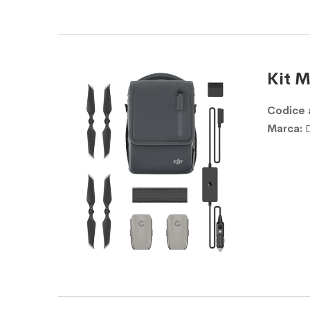
Kit M
Codice 
Marca: