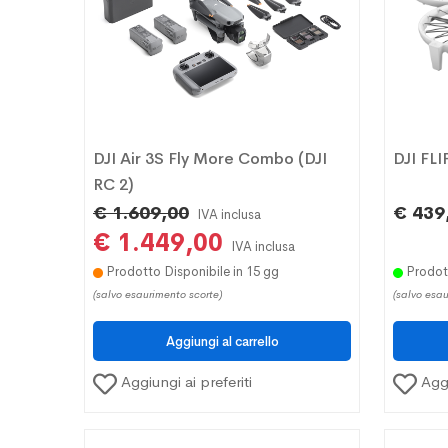
DJI Air 3S Fly More Combo (DJI
DJI FLI
RC 2)
€ 1.609,00
€ 439
IVA inclusa
€ 1.449,00
IVA inclusa
Prodotto Disponibile in 15 gg
Prodott
(salvo esaurimento scorte)
(salvo esau
Aggiungi ai preferiti
Aggi