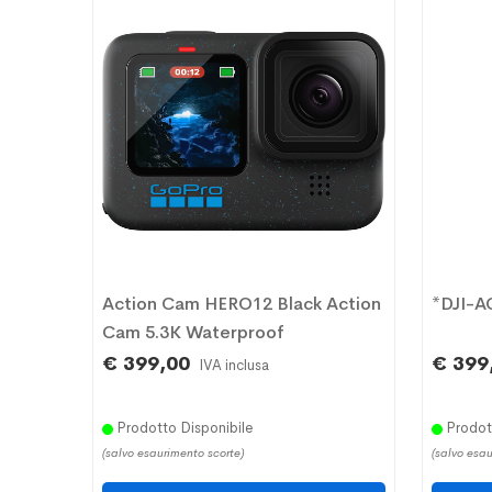
Action Cam HERO12 Black Action
*DJI-
Cam 5.3K Waterproof
€ 399,00
€ 399
IVA inclusa
Prodotto Disponibile
Prodott
(salvo esaurimento scorte)
(salvo esau